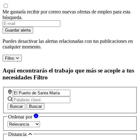
Me gustaría recibir por correo nuevas ofertas de empleo para esta
búsqueda.
If
you
Guardar alerta
are
a
Puedes desactivar las alertas relacionadas con tus publicaciones en
human,
cualquier momento.
ignore
this
Filtro
field
Aquí encontrarás el trabajo que más se acople a tus
necesidades
Filtro
Buscar
Buscar
Ordenar por
Distancia