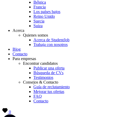
Bélgica
Francia
Los países bajos
Reino Unido
Suecia
Suiza
Acerca
Quienes somos
Acerca de StudentJob
Trabaja con nosotros
Blog
Contacto
Para empresas
Encontrar candidatos
Publicar una oferta
Búsqueda de CVs
Testimonios
Consejos & Contacto
Guía de reclutamiento
Mejorar tus ofertas
FAQ
Contacto
0