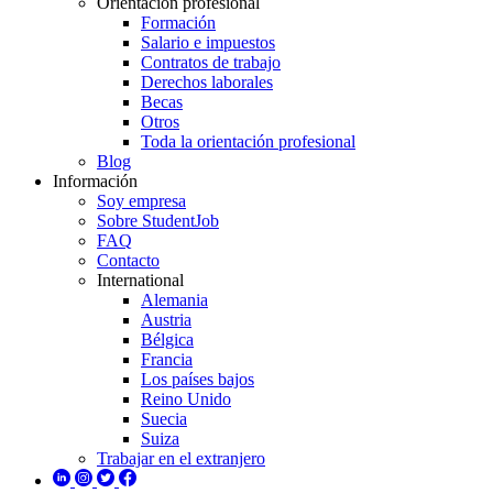
Orientación profesional
Formación
Salario e impuestos
Contratos de trabajo
Derechos laborales
Becas
Otros
Toda la orientación profesional
Blog
Información
Soy empresa
Sobre StudentJob
FAQ
Contacto
International
Alemania
Austria
Bélgica
Francia
Los países bajos
Reino Unido
Suecia
Suiza
Trabajar en el extranjero