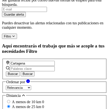
Me gustaría recibir por correo nuevas ofertas de empleo para esta
búsqueda.
If
you
Guardar alerta
are
a
Puedes desactivar las alertas relacionadas con tus publicaciones en
human,
cualquier momento.
ignore
this
Filtro
field
Aquí encontrarás el trabajo que más se acople a tus
necesidades
Filtro
Buscar
Buscar
Ordenar por
Distancia
A menos de 10 km
0
A menos de 25 km
0