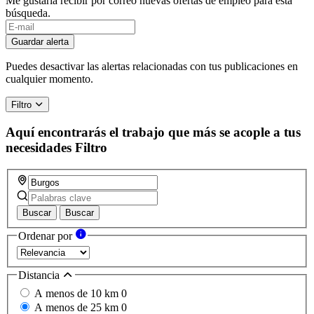
Me gustaría recibir por correo nuevas ofertas de empleo para esta
búsqueda.
If
you
Guardar alerta
are
a
Puedes desactivar las alertas relacionadas con tus publicaciones en
human,
cualquier momento.
ignore
this
Filtro
field
Aquí encontrarás el trabajo que más se acople a tus
necesidades
Filtro
Buscar
Buscar
Ordenar por
Distancia
A menos de 10 km
0
A menos de 25 km
0