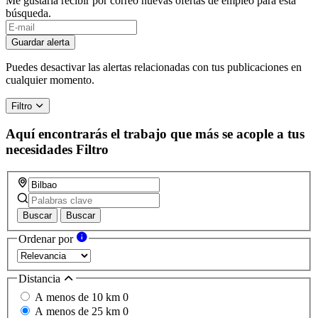
Me gustaría recibir por correo nuevas ofertas de empleo para esta
búsqueda.
If
you
Guardar alerta
are
a
Puedes desactivar las alertas relacionadas con tus publicaciones en
human,
cualquier momento.
ignore
this
Filtro
field
Aquí encontrarás el trabajo que más se acople a tus
necesidades
Filtro
Buscar
Buscar
Ordenar por
Distancia
A menos de 10 km
0
A menos de 25 km
0