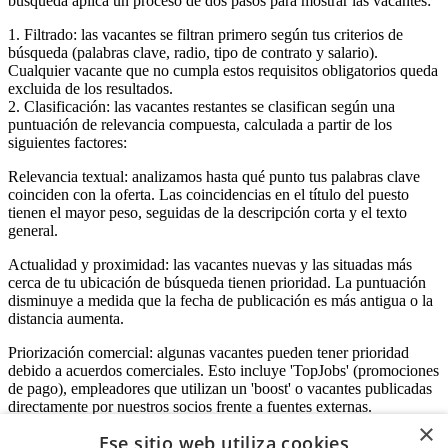
búsqueda aplica un proceso de dos pasos para mostrar las vacantes:
1. Filtrado: las vacantes se filtran primero según tus criterios de
búsqueda (palabras clave, radio, tipo de contrato y salario).
Cualquier vacante que no cumpla estos requisitos obligatorios queda
excluida de los resultados.
2. Clasificación: las vacantes restantes se clasifican según una
puntuación de relevancia compuesta, calculada a partir de los
siguientes factores:
Relevancia textual: analizamos hasta qué punto tus palabras clave
coinciden con la oferta. Las coincidencias en el título del puesto
tienen el mayor peso, seguidas de la descripción corta y el texto
general.
Actualidad y proximidad: las vacantes nuevas y las situadas más
cerca de tu ubicación de búsqueda tienen prioridad. La puntuación
disminuye a medida que la fecha de publicación es más antigua o la
distancia aumenta.
Priorización comercial: algunas vacantes pueden tener prioridad
debido a acuerdos comerciales. Esto incluye 'TopJobs' (promociones
de pago), empleadores que utilizan un 'boost' o vacantes publicadas
directamente por nuestros socios frente a fuentes externas.
×
Ese sitio web utiliza cookies