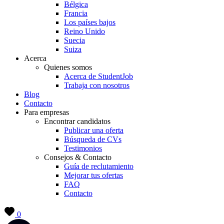
Bélgica
Francia
Los países bajos
Reino Unido
Suecia
Suiza
Acerca
Quienes somos
Acerca de StudentJob
Trabaja con nosotros
Blog
Contacto
Para empresas
Encontrar candidatos
Publicar una oferta
Búsqueda de CVs
Testimonios
Consejos & Contacto
Guía de reclutamiento
Mejorar tus ofertas
FAQ
Contacto
0