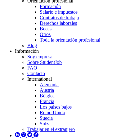
Orientación profesional
Formación
Salario e impuestos
Contratos de trabajo
Derechos laborales
Becas
Otros
Toda la orientación profesional
Blog
Información
Soy empresa
Sobre StudentJob
FAQ
Contacto
International
Alemania
Austria
Bélgica
Francia
Los países bajos
Reino Unido
Suecia
Suiza
Trabajar en el extranjero