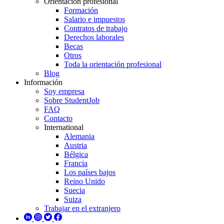
Orientación profesional
Formación
Salario e impuestos
Contratos de trabajo
Derechos laborales
Becas
Otros
Toda la orientación profesional
Blog
Información
Soy empresa
Sobre StudentJob
FAQ
Contacto
International
Alemania
Austria
Bélgica
Francia
Los países bajos
Reino Unido
Suecia
Suiza
Trabajar en el extranjero