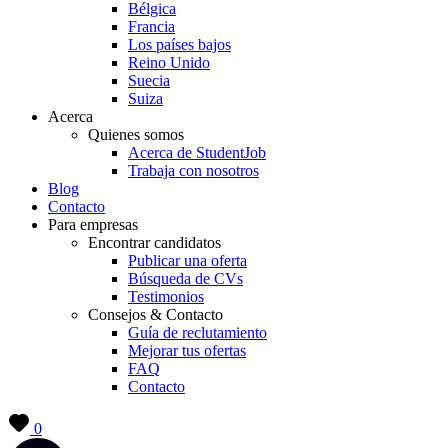
Bélgica
Francia
Los países bajos
Reino Unido
Suecia
Suiza
Acerca
Quienes somos
Acerca de StudentJob
Trabaja con nosotros
Blog
Contacto
Para empresas
Encontrar candidatos
Publicar una oferta
Búsqueda de CVs
Testimonios
Consejos & Contacto
Guía de reclutamiento
Mejorar tus ofertas
FAQ
Contacto
0