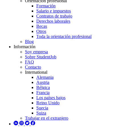
Orientación profesional
Formación
Salario e impuestos
Contratos de trabajo
Derechos laborales
Becas
Otros
Toda la orientación profesional
Blog
Información
Soy empresa
Sobre StudentJob
FAQ
Contacto
International
Alemania
Austria
Bélgica
Francia
Los países bajos
Reino Unido
Suecia
Suiza
Trabajar en el extranjero