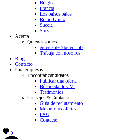
Bélgica
Francia
Los países bajos
Reino Unido
Suecia
Suiza
Acerca
Quienes somos
Acerca de StudentJob
Trabaja con nosotros
Blog
Contacto
Para empresas
Encontrar candidatos
Publicar una oferta
Búsqueda de CVs
Testimonios
Consejos & Contacto
Guía de reclutamiento
Mejorar tus ofertas
FAQ
Contacto
0