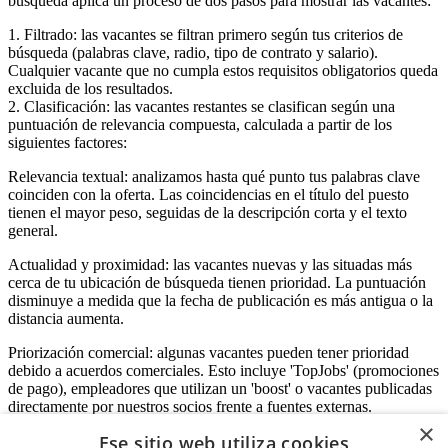
búsqueda aplica un proceso de dos pasos para mostrar las vacantes:
1. Filtrado: las vacantes se filtran primero según tus criterios de
búsqueda (palabras clave, radio, tipo de contrato y salario).
Cualquier vacante que no cumpla estos requisitos obligatorios queda
excluida de los resultados.
2. Clasificación: las vacantes restantes se clasifican según una
puntuación de relevancia compuesta, calculada a partir de los
siguientes factores:
Relevancia textual: analizamos hasta qué punto tus palabras clave
coinciden con la oferta. Las coincidencias en el título del puesto
tienen el mayor peso, seguidas de la descripción corta y el texto
general.
Actualidad y proximidad: las vacantes nuevas y las situadas más
cerca de tu ubicación de búsqueda tienen prioridad. La puntuación
disminuye a medida que la fecha de publicación es más antigua o la
distancia aumenta.
Priorización comercial: algunas vacantes pueden tener prioridad
debido a acuerdos comerciales. Esto incluye 'TopJobs' (promociones
de pago), empleadores que utilizan un 'boost' o vacantes publicadas
directamente por nuestros socios frente a fuentes externas.
×
Ese sitio web utiliza cookies