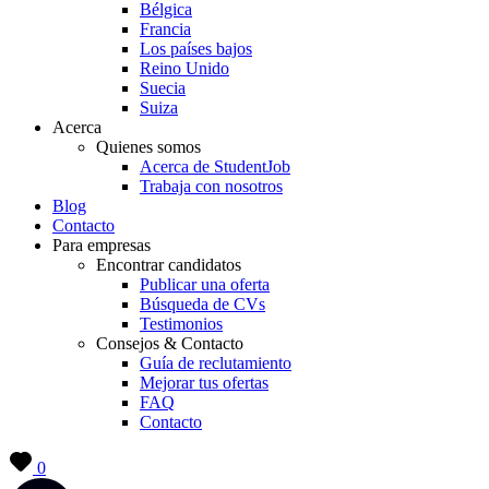
Bélgica
Francia
Los países bajos
Reino Unido
Suecia
Suiza
Acerca
Quienes somos
Acerca de StudentJob
Trabaja con nosotros
Blog
Contacto
Para empresas
Encontrar candidatos
Publicar una oferta
Búsqueda de CVs
Testimonios
Consejos & Contacto
Guía de reclutamiento
Mejorar tus ofertas
FAQ
Contacto
0