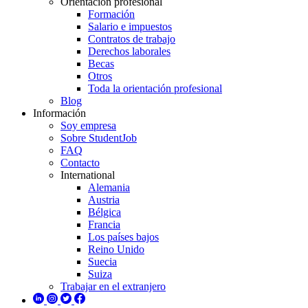
Orientación profesional
Formación
Salario e impuestos
Contratos de trabajo
Derechos laborales
Becas
Otros
Toda la orientación profesional
Blog
Información
Soy empresa
Sobre StudentJob
FAQ
Contacto
International
Alemania
Austria
Bélgica
Francia
Los países bajos
Reino Unido
Suecia
Suiza
Trabajar en el extranjero