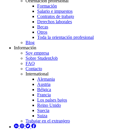
Orientación profesional
Formación
Salario e impuestos
Contratos de trabajo
Derechos laborales
Becas
Otros
Toda la orientación profesional
Blog
Información
Soy empresa
Sobre StudentJob
FAQ
Contacto
International
Alemania
Austria
Bélgica
Francia
Los países bajos
Reino Unido
Suecia
Suiza
Trabajar en el extranjero