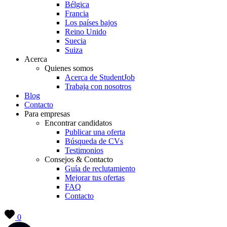
Bélgica
Francia
Los países bajos
Reino Unido
Suecia
Suiza
Acerca
Quienes somos
Acerca de StudentJob
Trabaja con nosotros
Blog
Contacto
Para empresas
Encontrar candidatos
Publicar una oferta
Búsqueda de CVs
Testimonios
Consejos & Contacto
Guía de reclutamiento
Mejorar tus ofertas
FAQ
Contacto
0