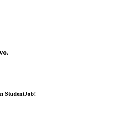
vo.
en StudentJob!