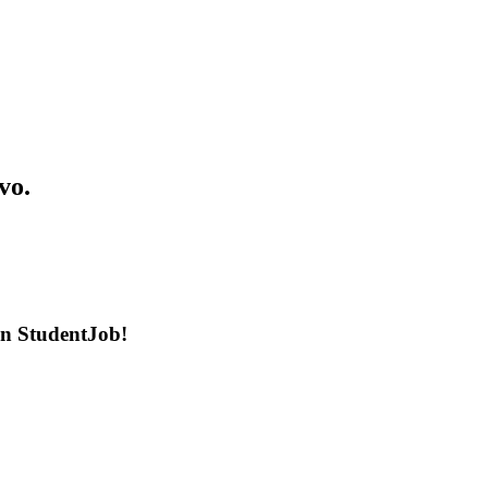
vo.
en StudentJob!