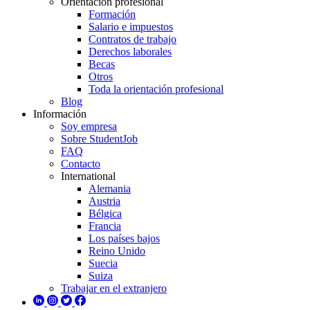
Orientación profesional
Formación
Salario e impuestos
Contratos de trabajo
Derechos laborales
Becas
Otros
Toda la orientación profesional
Blog
Información
Soy empresa
Sobre StudentJob
FAQ
Contacto
International
Alemania
Austria
Bélgica
Francia
Los países bajos
Reino Unido
Suecia
Suiza
Trabajar en el extranjero