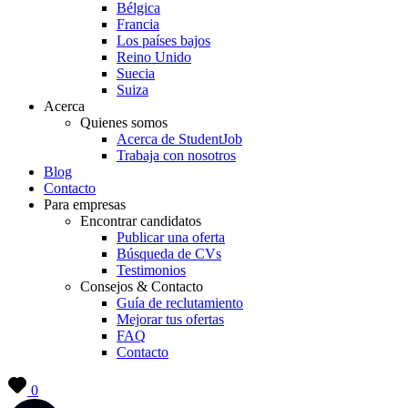
Bélgica
Francia
Los países bajos
Reino Unido
Suecia
Suiza
Acerca
Quienes somos
Acerca de StudentJob
Trabaja con nosotros
Blog
Contacto
Para empresas
Encontrar candidatos
Publicar una oferta
Búsqueda de CVs
Testimonios
Consejos & Contacto
Guía de reclutamiento
Mejorar tus ofertas
FAQ
Contacto
0