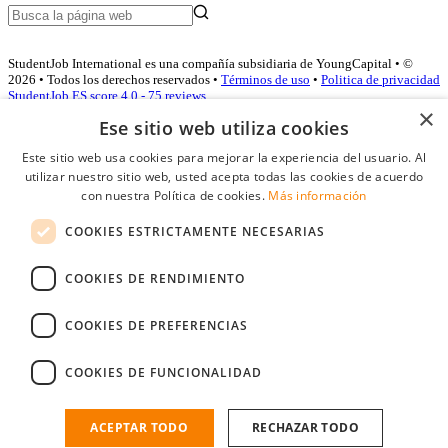
StudentJob International es una compañía subsidiaria de YoungCapital • ©
2026 • Todos los derechos reservados •
Términos de uso
•
Politica de privacidad
StudentJob ES score
4.0 - 75 reviews
×
Ese sitio web utiliza cookies
Este sitio web usa cookies para mejorar la experiencia del usuario. Al
Acceso empresas
utilizar nuestro sitio web, usted acepta todas las cookies de acuerdo
con nuestra Política de cookies.
Más información
E-mail
*
COOKIES ESTRICTAMENTE NECESARIAS
Contraseña
COOKIES DE RENDIMIENTO
Recordarme
¿Olvidó su contraseña
Conectarse
COOKIES DE PREFERENCIAS
Registro gratuito empresas
COOKIES DE FUNCIONALIDAD
Puede acceder a StudentJob si ha creado una cuenta como empresa.
Encuentre al candidato perfecto a tan sólo un par de clicks
ACEPTAR TODO
RECHAZAR TODO