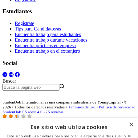
Estudiantes
Regístrate
Tips para Candidatos/as
Encuentra trabajo para estudiantes
Encuentra trabajo durante vacaciones
Encuentra prácticas en empresa
Encuentra trabajo en el extranjero
Social
Buscar
StudentJob International es una compañía subsidiaria de YoungCapital • ©
2026 • Todos los derechos reservados •
Términos de uso
•
Politica de privacidad
StudentJob ES score
4.0 - 75 reviews
×
Ese sitio web utiliza cookies
Acceso empresas
Este sitio web usa cookies para mejorar la experiencia del usuario. Al