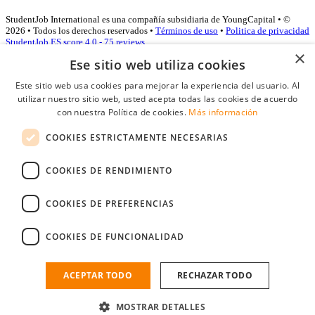
StudentJob International es una compañía subsidiaria de YoungCapital • ©
2026 • Todos los derechos reservados •
Términos de uso
•
Politica de privacidad
StudentJob ES score
4.0 - 75 reviews
×
Ese sitio web utiliza cookies
Este sitio web usa cookies para mejorar la experiencia del usuario. Al
Acceso empresas
utilizar nuestro sitio web, usted acepta todas las cookies de acuerdo
con nuestra Política de cookies.
Más información
E-mail
*
COOKIES ESTRICTAMENTE NECESARIAS
Contraseña
COOKIES DE RENDIMIENTO
Recordarme
¿Olvidó su contraseña
Conectarse
COOKIES DE PREFERENCIAS
Registro gratuito empresas
COOKIES DE FUNCIONALIDAD
Puede acceder a StudentJob si ha creado una cuenta como empresa.
Encuentre al candidato perfecto a tan sólo un par de clicks
ACEPTAR TODO
RECHAZAR TODO
¿No tiene una cuenta de empresa?
MOSTRAR DETALLES