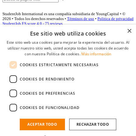
StudentJob International es una compañía subsidiaria de YoungCapital • ©
2026 • Todos los derechos reservados •
Términos de uso
•
Politica de privacidad
StudentJob ES score
4.0 - 75 reviews
×
Ese sitio web utiliza cookies
Este sitio web usa cookies para mejorar la experiencia del usuario. Al
Acceso empresas
utilizar nuestro sitio web, usted acepta todas las cookies de acuerdo
con nuestra Política de cookies.
Más información
E-mail
*
COOKIES ESTRICTAMENTE NECESARIAS
Contraseña
COOKIES DE RENDIMIENTO
Recordarme
¿Olvidó su contraseña
Conectarse
COOKIES DE PREFERENCIAS
Registro gratuito empresas
COOKIES DE FUNCIONALIDAD
Puede acceder a StudentJob si ha creado una cuenta como empresa.
Encuentre al candidato perfecto a tan sólo un par de clicks
ACEPTAR TODO
RECHAZAR TODO
¿No tiene una cuenta de empresa?