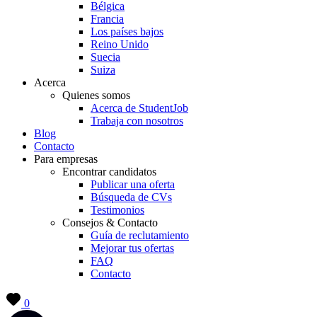
Bélgica
Francia
Los países bajos
Reino Unido
Suecia
Suiza
Acerca
Quienes somos
Acerca de StudentJob
Trabaja con nosotros
Blog
Contacto
Para empresas
Encontrar candidatos
Publicar una oferta
Búsqueda de CVs
Testimonios
Consejos & Contacto
Guía de reclutamiento
Mejorar tus ofertas
FAQ
Contacto
0