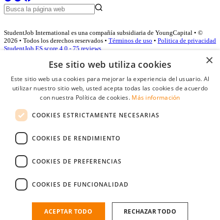
StudentJob International es una compañía subsidiaria de YoungCapital • ©
2026 • Todos los derechos reservados •
Términos de uso
•
Politica de privacidad
StudentJob ES score
4.0 - 75 reviews
×
Ese sitio web utiliza cookies
Este sitio web usa cookies para mejorar la experiencia del usuario. Al
Acceso empresas
utilizar nuestro sitio web, usted acepta todas las cookies de acuerdo
con nuestra Política de cookies.
Más información
E-mail
*
COOKIES ESTRICTAMENTE NECESARIAS
Contraseña
COOKIES DE RENDIMIENTO
Recordarme
¿Olvidó su contraseña
Conectarse
COOKIES DE PREFERENCIAS
Registro gratuito empresas
COOKIES DE FUNCIONALIDAD
Puede acceder a StudentJob si ha creado una cuenta como empresa.
Encuentre al candidato perfecto a tan sólo un par de clicks
ACEPTAR TODO
RECHAZAR TODO