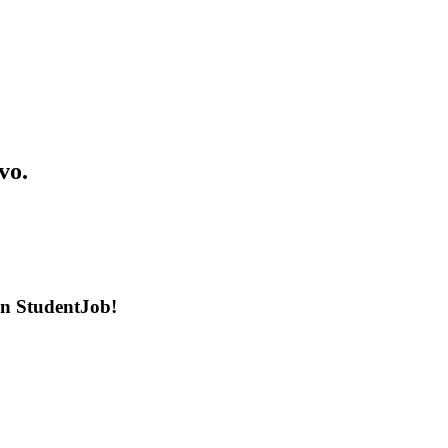
vo.
en StudentJob!