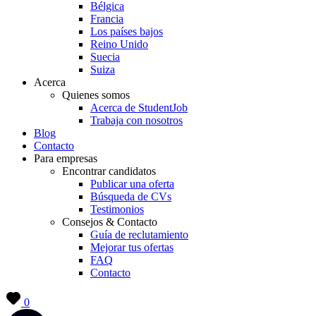
Bélgica
Francia
Los países bajos
Reino Unido
Suecia
Suiza
Acerca
Quienes somos
Acerca de StudentJob
Trabaja con nosotros
Blog
Contacto
Para empresas
Encontrar candidatos
Publicar una oferta
Búsqueda de CVs
Testimonios
Consejos & Contacto
Guía de reclutamiento
Mejorar tus ofertas
FAQ
Contacto
0