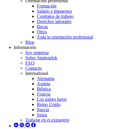
Orientación profesional
Formación
Salario e impuestos
Contratos de trabajo
Derechos laborales
Becas
Otros
Toda la orientación profesional
Blog
Información
Soy empresa
Sobre StudentJob
FAQ
Contacto
International
Alemania
Austria
Bélgica
Francia
Los países bajos
Reino Unido
Suecia
Suiza
Trabajar en el extranjero