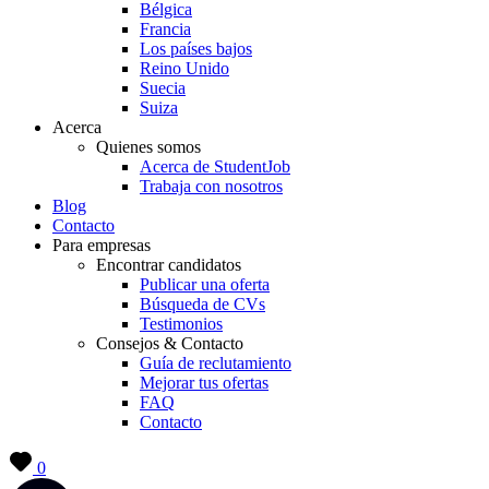
Bélgica
Francia
Los países bajos
Reino Unido
Suecia
Suiza
Acerca
Quienes somos
Acerca de StudentJob
Trabaja con nosotros
Blog
Contacto
Para empresas
Encontrar candidatos
Publicar una oferta
Búsqueda de CVs
Testimonios
Consejos & Contacto
Guía de reclutamiento
Mejorar tus ofertas
FAQ
Contacto
0