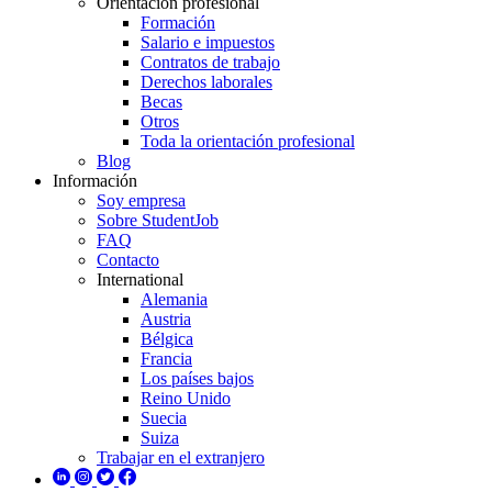
Orientación profesional
Formación
Salario e impuestos
Contratos de trabajo
Derechos laborales
Becas
Otros
Toda la orientación profesional
Blog
Información
Soy empresa
Sobre StudentJob
FAQ
Contacto
International
Alemania
Austria
Bélgica
Francia
Los países bajos
Reino Unido
Suecia
Suiza
Trabajar en el extranjero