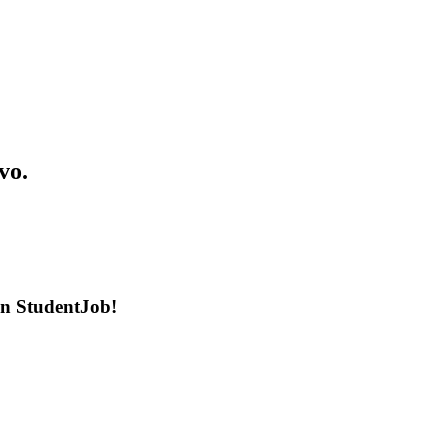
vo.
en StudentJob!