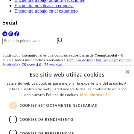
Encuentra trabajo durante vacaciones
Encuentra prácticas en empresa
Encuentra trabajo en el extranjero
Social
StudentJob International es una compañía subsidiaria de YoungCapital • ©
2026 • Todos los derechos reservados •
Términos de uso
•
Politica de privacidad
StudentJob ES score
4.0 - 75 reviews
×
Ese sitio web utiliza cookies
Este sitio web usa cookies para mejorar la experiencia del usuario. Al
Acceso empresas
utilizar nuestro sitio web, usted acepta todas las cookies de acuerdo
con nuestra Política de cookies.
Más información
E-mail
*
COOKIES ESTRICTAMENTE NECESARIAS
Contraseña
COOKIES DE RENDIMIENTO
Recordarme
¿Olvidó su contraseña
Conectarse
COOKIES DE PREFERENCIAS