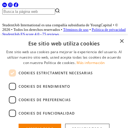
StudentJob International es una compañía subsidiaria de YoungCapital • ©
2026 • Todos los derechos reservados •
Términos de uso
•
Politica de privacidad
StudentJob ES score
4.0 - 75 reviews
×
Ese sitio web utiliza cookies
Este sitio web usa cookies para mejorar la experiencia del usuario. Al
Acceso empresas
utilizar nuestro sitio web, usted acepta todas las cookies de acuerdo
con nuestra Política de cookies.
Más información
E-mail
*
COOKIES ESTRICTAMENTE NECESARIAS
Contraseña
COOKIES DE RENDIMIENTO
Recordarme
¿Olvidó su contraseña
Conectarse
COOKIES DE PREFERENCIAS
Registro gratuito empresas
COOKIES DE FUNCIONALIDAD
Puede acceder a StudentJob si ha creado una cuenta como empresa.
Encuentre al candidato perfecto a tan sólo un par de clicks