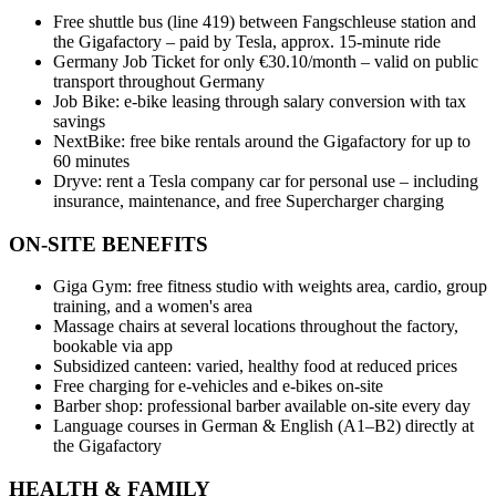
Free shuttle bus (line 419) between Fangschleuse station and
the Gigafactory – paid by Tesla, approx. 15-minute ride
Germany Job Ticket for only €30.10/month – valid on public
transport throughout Germany
Job Bike: e-bike leasing through salary conversion with tax
savings
NextBike: free bike rentals around the Gigafactory for up to
60 minutes
Dryve: rent a Tesla company car for personal use – including
insurance, maintenance, and free Supercharger charging
ON-SITE BENEFITS
Giga Gym: free fitness studio with weights area, cardio, group
training, and a women's area
Massage chairs at several locations throughout the factory,
bookable via app
Subsidized canteen: varied, healthy food at reduced prices
Free charging for e-vehicles and e-bikes on-site
Barber shop: professional barber available on-site every day
Language courses in German & English (A1–B2) directly at
the Gigafactory
HEALTH & FAMILY