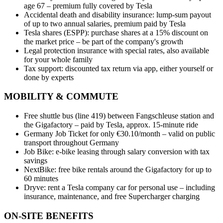
age 67 – premium fully covered by Tesla
Accidental death and disability insurance: lump-sum payout
of up to two annual salaries, premium paid by Tesla
Tesla shares (ESPP): purchase shares at a 15% discount on
the market price – be part of the company's growth
Legal protection insurance with special rates, also available
for your whole family
Tax support: discounted tax return via app, either yourself or
done by experts
MOBILITY & COMMUTE
Free shuttle bus (line 419) between Fangschleuse station and
the Gigafactory – paid by Tesla, approx. 15-minute ride
Germany Job Ticket for only €30.10/month – valid on public
transport throughout Germany
Job Bike: e-bike leasing through salary conversion with tax
savings
NextBike: free bike rentals around the Gigafactory for up to
60 minutes
Dryve: rent a Tesla company car for personal use – including
insurance, maintenance, and free Supercharger charging
ON-SITE BENEFITS