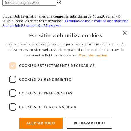
StudentJob International es una compañía subsidiaria de YoungCapital • ©
2026 • Todos los derechos reservados •
Términos de uso
•
Politica de privacidad
StudentJob ES score
4.0 - 75 reviews
×
Ese sitio web utiliza cookies
Este sitio web usa cookies para mejorar la experiencia del usuario. Al
Acceso empresas
utilizar nuestro sitio web, usted acepta todas las cookies de acuerdo
con nuestra Política de cookies.
Más información
E-mail
*
COOKIES ESTRICTAMENTE NECESARIAS
Contraseña
COOKIES DE RENDIMIENTO
Recordarme
¿Olvidó su contraseña
Conectarse
COOKIES DE PREFERENCIAS
Registro gratuito empresas
COOKIES DE FUNCIONALIDAD
Puede acceder a StudentJob si ha creado una cuenta como empresa.
Encuentre al candidato perfecto a tan sólo un par de clicks
ACEPTAR TODO
RECHAZAR TODO
¿No tiene una cuenta de empresa?