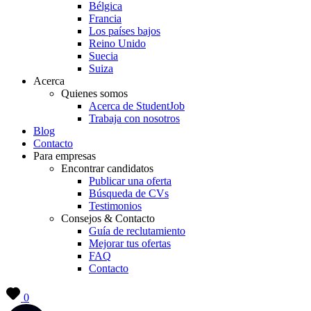
Bélgica
Francia
Los países bajos
Reino Unido
Suecia
Suiza
Acerca
Quienes somos
Acerca de StudentJob
Trabaja con nosotros
Blog
Contacto
Para empresas
Encontrar candidatos
Publicar una oferta
Búsqueda de CVs
Testimonios
Consejos & Contacto
Guía de reclutamiento
Mejorar tus ofertas
FAQ
Contacto
0