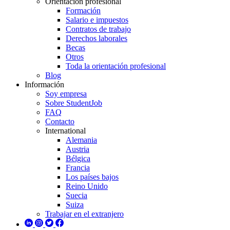
Orientación profesional
Formación
Salario e impuestos
Contratos de trabajo
Derechos laborales
Becas
Otros
Toda la orientación profesional
Blog
Información
Soy empresa
Sobre StudentJob
FAQ
Contacto
International
Alemania
Austria
Bélgica
Francia
Los países bajos
Reino Unido
Suecia
Suiza
Trabajar en el extranjero