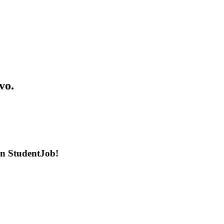
vo.
en StudentJob!