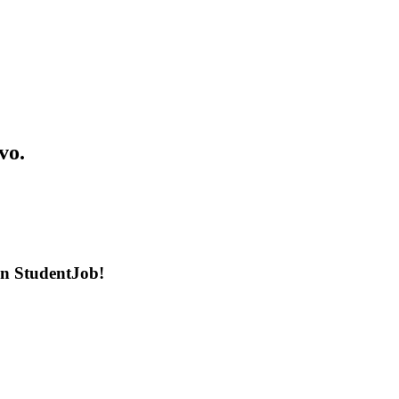
vo.
en StudentJob!