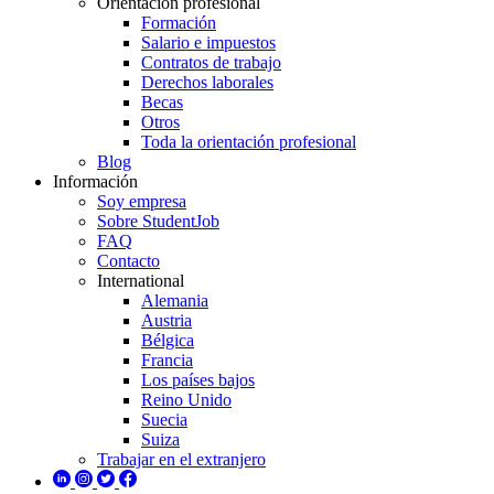
Orientación profesional
Formación
Salario e impuestos
Contratos de trabajo
Derechos laborales
Becas
Otros
Toda la orientación profesional
Blog
Información
Soy empresa
Sobre StudentJob
FAQ
Contacto
International
Alemania
Austria
Bélgica
Francia
Los países bajos
Reino Unido
Suecia
Suiza
Trabajar en el extranjero