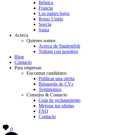
Bélgica
Francia
Los países bajos
Reino Unido
Suecia
Suiza
Acerca
Quienes somos
Acerca de StudentJob
Trabaja con nosotros
Blog
Contacto
Para empresas
Encontrar candidatos
Publicar una oferta
Búsqueda de CVs
Testimonios
Consejos & Contacto
Guía de reclutamiento
Mejorar tus ofertas
FAQ
Contacto
0