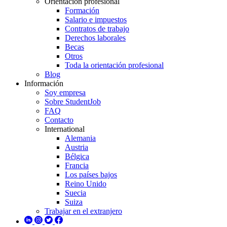
Orientación profesional
Formación
Salario e impuestos
Contratos de trabajo
Derechos laborales
Becas
Otros
Toda la orientación profesional
Blog
Información
Soy empresa
Sobre StudentJob
FAQ
Contacto
International
Alemania
Austria
Bélgica
Francia
Los países bajos
Reino Unido
Suecia
Suiza
Trabajar en el extranjero