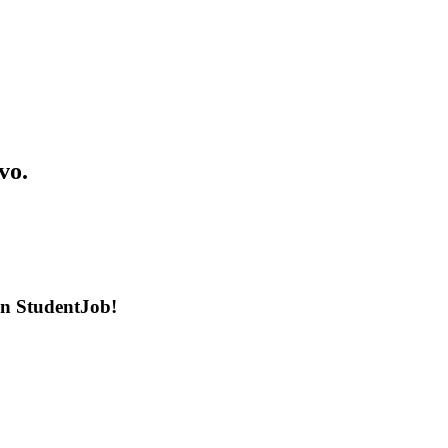
vo.
en StudentJob!