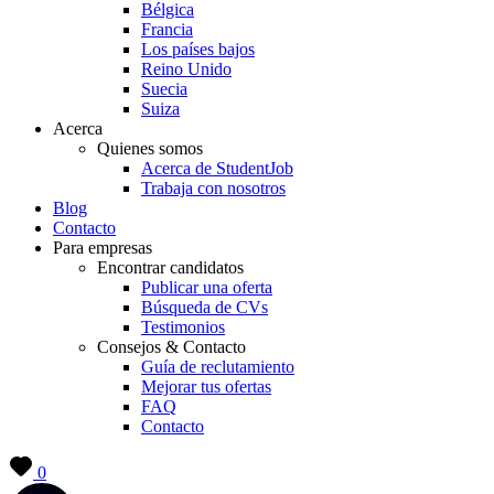
Bélgica
Francia
Los países bajos
Reino Unido
Suecia
Suiza
Acerca
Quienes somos
Acerca de StudentJob
Trabaja con nosotros
Blog
Contacto
Para empresas
Encontrar candidatos
Publicar una oferta
Búsqueda de CVs
Testimonios
Consejos & Contacto
Guía de reclutamiento
Mejorar tus ofertas
FAQ
Contacto
0