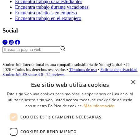
Encuentra trabajo para estudiantes
Encuentra trabajo durante vacaciones
Encuentra prácticas en empresa
Encuentra trabajo en el extranjero
Social
StudentJob International es una compañía subsidiaria de YoungCapital • ©
2026 • Todos los derechos reservados •
Términos de uso
•
Politica de privacidad
StudentJob ES score
4.0 - 75 reviews
×
Ese sitio web utiliza cookies
Este sitio web usa cookies para mejorar la experiencia del usuario. Al
Acceso empresas
utilizar nuestro sitio web, usted acepta todas las cookies de acuerdo
con nuestra Política de cookies.
Más información
E-mail
*
COOKIES ESTRICTAMENTE NECESARIAS
Contraseña
COOKIES DE RENDIMIENTO
Recordarme
¿Olvidó su contraseña