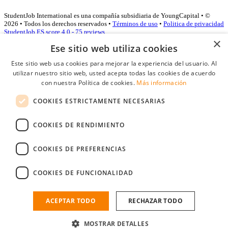
StudentJob International es una compañía subsidiaria de YoungCapital • ©
2026 • Todos los derechos reservados •
Términos de uso
•
Politica de privacidad
StudentJob ES score
4.0 - 75 reviews
×
Ese sitio web utiliza cookies
Este sitio web usa cookies para mejorar la experiencia del usuario. Al
Acceso empresas
utilizar nuestro sitio web, usted acepta todas las cookies de acuerdo
con nuestra Política de cookies.
Más información
E-mail
*
COOKIES ESTRICTAMENTE NECESARIAS
Contraseña
COOKIES DE RENDIMIENTO
Recordarme
¿Olvidó su contraseña
Conectarse
COOKIES DE PREFERENCIAS
Registro gratuito empresas
COOKIES DE FUNCIONALIDAD
Puede acceder a StudentJob si ha creado una cuenta como empresa.
Encuentre al candidato perfecto a tan sólo un par de clicks
ACEPTAR TODO
RECHAZAR TODO
¿No tiene una cuenta de empresa?
MOSTRAR DETALLES