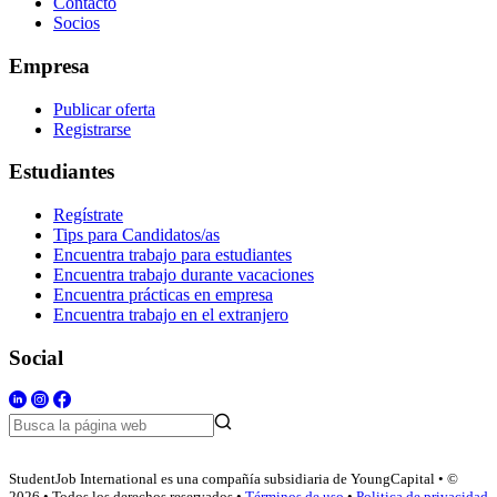
Contacto
Socios
Empresa
Publicar oferta
Registrarse
Estudiantes
Regístrate
Tips para Candidatos/as
Encuentra trabajo para estudiantes
Encuentra trabajo durante vacaciones
Encuentra prácticas en empresa
Encuentra trabajo en el extranjero
Social
StudentJob International es una compañía subsidiaria de YoungCapital • ©
2026 • Todos los derechos reservados •
Términos de uso
•
Politica de privacidad