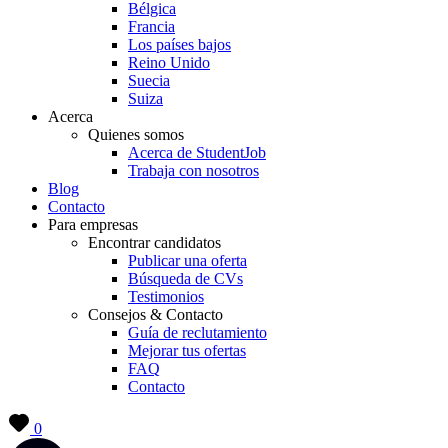
Bélgica
Francia
Los países bajos
Reino Unido
Suecia
Suiza
Acerca
Quienes somos
Acerca de StudentJob
Trabaja con nosotros
Blog
Contacto
Para empresas
Encontrar candidatos
Publicar una oferta
Búsqueda de CVs
Testimonios
Consejos & Contacto
Guía de reclutamiento
Mejorar tus ofertas
FAQ
Contacto
0