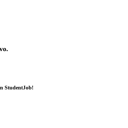
vo.
en StudentJob!