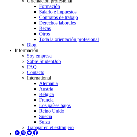
Orientación profesional
Formación
Salario e impuestos
Contratos de trabajo
Derechos laborales
Becas
Otros
Toda la orientación profesional
Blog
Información
Soy empresa
Sobre StudentJob
FAQ
Contacto
International
Alemania
Austria
Bélgica
Francia
Los países bajos
Reino Unido
Suecia
Suiza
Trabajar en el extranjero