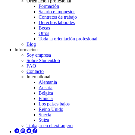
Orientación profesional
Formación
Salario e impuestos
Contratos de trabajo
Derechos laborales
Becas
Otros
Toda la orientación profesional
Blog
Información
Soy empresa
Sobre StudentJob
FAQ
Contacto
International
Alemania
Austria
Bélgica
Francia
Los países bajos
Reino Unido
Suecia
Suiza
Trabajar en el extranjero