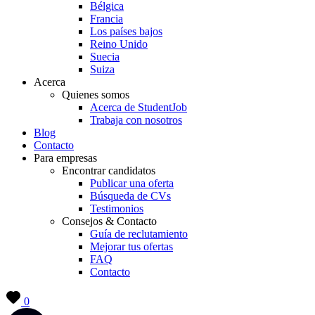
Bélgica
Francia
Los países bajos
Reino Unido
Suecia
Suiza
Acerca
Quienes somos
Acerca de StudentJob
Trabaja con nosotros
Blog
Contacto
Para empresas
Encontrar candidatos
Publicar una oferta
Búsqueda de CVs
Testimonios
Consejos & Contacto
Guía de reclutamiento
Mejorar tus ofertas
FAQ
Contacto
0