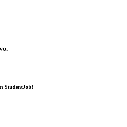
vo.
en StudentJob!