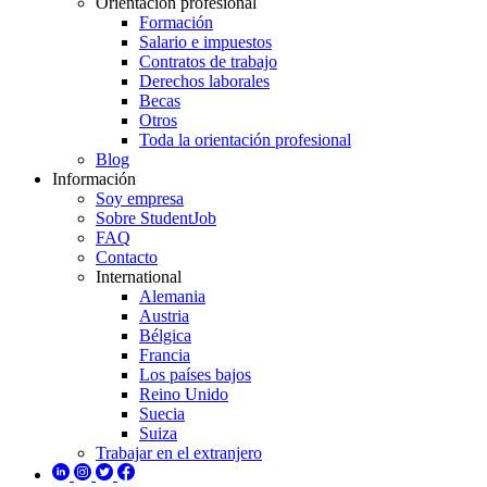
Orientación profesional
Formación
Salario e impuestos
Contratos de trabajo
Derechos laborales
Becas
Otros
Toda la orientación profesional
Blog
Información
Soy empresa
Sobre StudentJob
FAQ
Contacto
International
Alemania
Austria
Bélgica
Francia
Los países bajos
Reino Unido
Suecia
Suiza
Trabajar en el extranjero