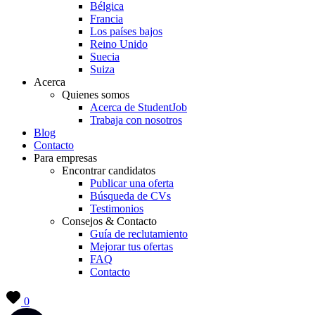
Bélgica
Francia
Los países bajos
Reino Unido
Suecia
Suiza
Acerca
Quienes somos
Acerca de StudentJob
Trabaja con nosotros
Blog
Contacto
Para empresas
Encontrar candidatos
Publicar una oferta
Búsqueda de CVs
Testimonios
Consejos & Contacto
Guía de reclutamiento
Mejorar tus ofertas
FAQ
Contacto
0