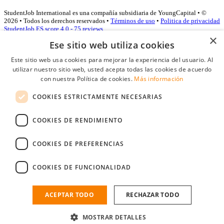
StudentJob International es una compañía subsidiaria de YoungCapital • ©
2026 • Todos los derechos reservados •
Términos de uso
•
Politica de privacidad
StudentJob ES score
4.0 - 75 reviews
×
Ese sitio web utiliza cookies
Este sitio web usa cookies para mejorar la experiencia del usuario. Al
Acceso empresas
utilizar nuestro sitio web, usted acepta todas las cookies de acuerdo
con nuestra Política de cookies.
Más información
E-mail
*
COOKIES ESTRICTAMENTE NECESARIAS
Contraseña
COOKIES DE RENDIMIENTO
Recordarme
¿Olvidó su contraseña
Conectarse
COOKIES DE PREFERENCIAS
Registro gratuito empresas
COOKIES DE FUNCIONALIDAD
Puede acceder a StudentJob si ha creado una cuenta como empresa.
Encuentre al candidato perfecto a tan sólo un par de clicks
ACEPTAR TODO
RECHAZAR TODO
¿No tiene una cuenta de empresa?
MOSTRAR DETALLES