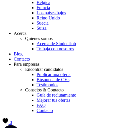
Bélgica
Francia
Los países bajos
Reino Unido
Suecia
Suiza
Acerca
Quienes somos
Acerca de StudentJob
Trabaja con nosotros
Blog
Contacto
Para empresas
Encontrar candidatos
Publicar una oferta
Búsqueda de CVs
Testimonios
Consejos & Contacto
Guía de reclutamiento
Mejorar tus ofertas
FAQ
Contacto
0