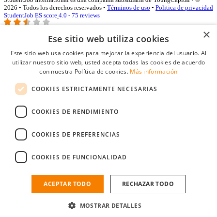
2026 • Todos los derechos reservados •
Términos de uso
•
Politica de privacidad
StudentJob ES score
4.0 - 75 reviews
×
Ese sitio web utiliza cookies
Acceso empresas
Este sitio web usa cookies para mejorar la experiencia del usuario. Al
utilizar nuestro sitio web, usted acepta todas las cookies de acuerdo
E-mail
*
con nuestra Política de cookies.
Más información
COOKIES ESTRICTAMENTE NECESARIAS
Contraseña
COOKIES DE RENDIMIENTO
Recordarme
¿Olvidó su contraseña
Conectarse
COOKIES DE PREFERENCIAS
Registro gratuito empresas
COOKIES DE FUNCIONALIDAD
Puede acceder a StudentJob si ha creado una cuenta como empresa.
Encuentre al candidato perfecto a tan sólo un par de clicks
ACEPTAR TODO
RECHAZAR TODO
¿No tiene una cuenta de empresa?
MOSTRAR DETALLES
Regístrese gratis