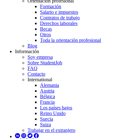
Orientación profesional
Formación
Salario e impuestos
Contratos de trabajo
Derechos laborales
Becas
Otros
Toda la orientación profesional
Blog
Información
Soy empresa
Sobre StudentJob
FAQ
Contacto
International
Alemania
Austria
Bélgica
Francia
Los países bajos
Reino Unido
Suecia
Suiza
Trabajar en el extranjero