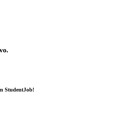
vo.
en StudentJob!