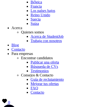
Bélgica
Francia
Los países bajos
Reino Unido
Suecia
Suiza
Acerca
Quienes somos
Acerca de StudentJob
Trabaja con nosotros
Blog
Contacto
Para empresas
Encontrar candidatos
Publicar una oferta
Búsqueda de CVs
Testimonios
Consejos & Contacto
Guía de reclutamiento
Mejorar tus ofertas
FAQ
Contacto
0