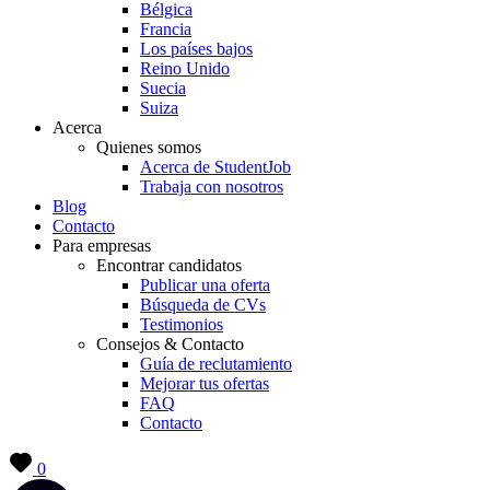
Bélgica
Francia
Los países bajos
Reino Unido
Suecia
Suiza
Acerca
Quienes somos
Acerca de StudentJob
Trabaja con nosotros
Blog
Contacto
Para empresas
Encontrar candidatos
Publicar una oferta
Búsqueda de CVs
Testimonios
Consejos & Contacto
Guía de reclutamiento
Mejorar tus ofertas
FAQ
Contacto
0