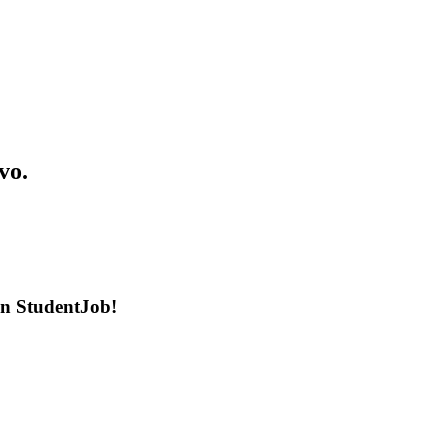
vo.
en StudentJob!