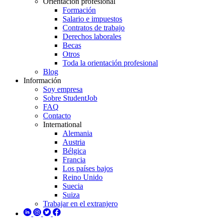
Orientación profesional
Formación
Salario e impuestos
Contratos de trabajo
Derechos laborales
Becas
Otros
Toda la orientación profesional
Blog
Información
Soy empresa
Sobre StudentJob
FAQ
Contacto
International
Alemania
Austria
Bélgica
Francia
Los países bajos
Reino Unido
Suecia
Suiza
Trabajar en el extranjero