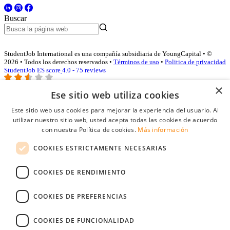
Buscar
StudentJob International es una compañía subsidiaria de YoungCapital • ©
2026 • Todos los derechos reservados •
Términos de uso
•
Politica de privacidad
StudentJob ES score
4.0 - 75 reviews
×
Ese sitio web utiliza cookies
Acceso empresas
Este sitio web usa cookies para mejorar la experiencia del usuario. Al
utilizar nuestro sitio web, usted acepta todas las cookies de acuerdo
E-mail
*
con nuestra Política de cookies.
Más información
COOKIES ESTRICTAMENTE NECESARIAS
Contraseña
COOKIES DE RENDIMIENTO
Recordarme
¿Olvidó su contraseña
Conectarse
COOKIES DE PREFERENCIAS
Registro gratuito empresas
COOKIES DE FUNCIONALIDAD