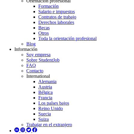
Orientación profesional
Formación
Salario e impuestos
Contratos de trabajo
Derechos laborales
Becas
Otros
Toda la orientación profesional
Blog
Información
Soy empresa
Sobre StudentJob
FAQ
Contacto
International
Alemania
Austria
Bélgica
Francia
Los países bajos
Reino Unido
Suecia
Suiza
Trabajar en el extranjero