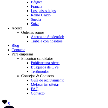
Bélgica
Francia
Los países bajos
Reino Unido
Suecia
Suiza
Acerca
Quienes somos
Acerca de StudentJob
Trabaja con nosotros
Blog
Contacto
Para empresas
Encontrar candidatos
Publicar una oferta
Búsqueda de CVs
Testimonios
Consejos & Contacto
Guía de reclutamiento
Mejorar tus ofertas
FAQ
Contacto
0