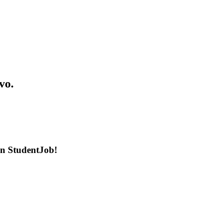
vo.
en StudentJob!