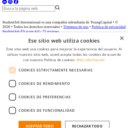
StudentJob International es una compañía subsidiaria de YoungCapital • ©
2026 • Todos los derechos reservados •
Términos de uso
•
Politica de privacidad
StudentJob ES score
4.0 - 75 reviews
×
Ese sitio web utiliza cookies
Este sitio web usa cookies para mejorar la experiencia del usuario. Al
Acceso empresas
utilizar nuestro sitio web, usted acepta todas las cookies de acuerdo
con nuestra Política de cookies.
Más información
E-mail
*
COOKIES ESTRICTAMENTE NECESARIAS
Contraseña
COOKIES DE RENDIMIENTO
Recordarme
¿Olvidó su contraseña
Conectarse
COOKIES DE PREFERENCIAS
Registro gratuito empresas
COOKIES DE FUNCIONALIDAD
Puede acceder a StudentJob si ha creado una cuenta como empresa.
Encuentre al candidato perfecto a tan sólo un par de clicks
ACEPTAR TODO
RECHAZAR TODO