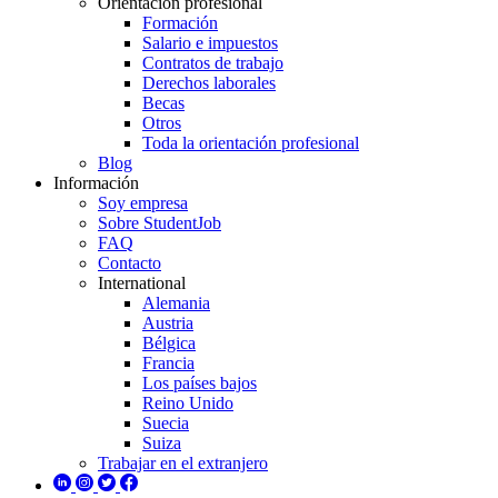
Orientación profesional
Formación
Salario e impuestos
Contratos de trabajo
Derechos laborales
Becas
Otros
Toda la orientación profesional
Blog
Información
Soy empresa
Sobre StudentJob
FAQ
Contacto
International
Alemania
Austria
Bélgica
Francia
Los países bajos
Reino Unido
Suecia
Suiza
Trabajar en el extranjero