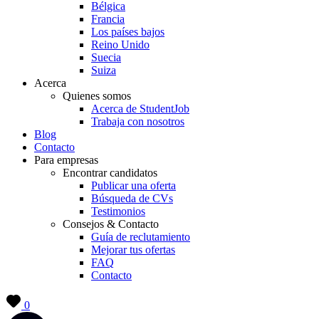
Bélgica
Francia
Los países bajos
Reino Unido
Suecia
Suiza
Acerca
Quienes somos
Acerca de StudentJob
Trabaja con nosotros
Blog
Contacto
Para empresas
Encontrar candidatos
Publicar una oferta
Búsqueda de CVs
Testimonios
Consejos & Contacto
Guía de reclutamiento
Mejorar tus ofertas
FAQ
Contacto
0