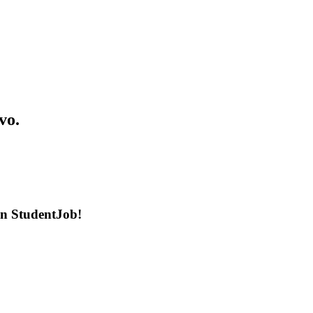
vo.
en StudentJob!