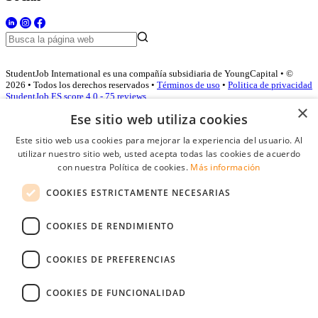
StudentJob International es una compañía subsidiaria de YoungCapital • ©
2026 • Todos los derechos reservados •
Términos de uso
•
Politica de privacidad
StudentJob ES score
4.0 - 75 reviews
×
Ese sitio web utiliza cookies
Este sitio web usa cookies para mejorar la experiencia del usuario. Al
Acceso empresas
utilizar nuestro sitio web, usted acepta todas las cookies de acuerdo
con nuestra Política de cookies.
Más información
E-mail
*
COOKIES ESTRICTAMENTE NECESARIAS
Contraseña
COOKIES DE RENDIMIENTO
Recordarme
¿Olvidó su contraseña
Conectarse
COOKIES DE PREFERENCIAS
Registro gratuito empresas
COOKIES DE FUNCIONALIDAD
Puede acceder a StudentJob si ha creado una cuenta como empresa.