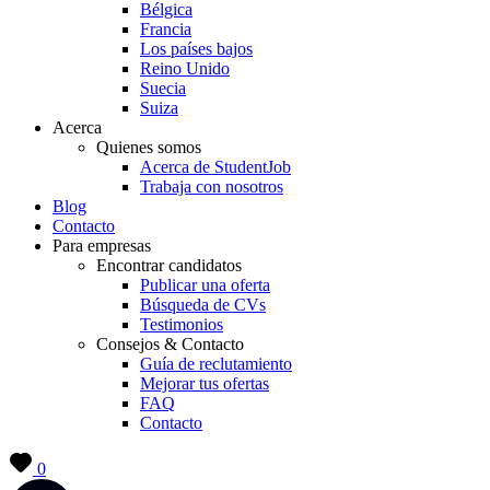
Bélgica
Francia
Los países bajos
Reino Unido
Suecia
Suiza
Acerca
Quienes somos
Acerca de StudentJob
Trabaja con nosotros
Blog
Contacto
Para empresas
Encontrar candidatos
Publicar una oferta
Búsqueda de CVs
Testimonios
Consejos & Contacto
Guía de reclutamiento
Mejorar tus ofertas
FAQ
Contacto
0