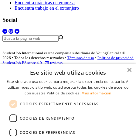
Encuentra prácticas en empresa
Encuentra trabajo en el extranjero
Social
StudentJob International es una compañía subsidiaria de YoungCapital • ©
2026 • Todos los derechos reservados •
Términos de uso
•
Politica de privacidad
StudentJob ES score
4.0 - 75 reviews
×
Ese sitio web utiliza cookies
Este sitio web usa cookies para mejorar la experiencia del usuario. Al
Acceso empresas
utilizar nuestro sitio web, usted acepta todas las cookies de acuerdo
con nuestra Política de cookies.
Más información
E-mail
*
COOKIES ESTRICTAMENTE NECESARIAS
Contraseña
COOKIES DE RENDIMIENTO
Recordarme
¿Olvidó su contraseña
Conectarse
COOKIES DE PREFERENCIAS