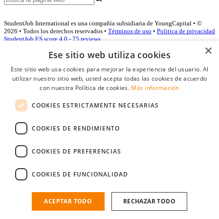
StudentJob International es una compañía subsidiaria de YoungCapital • ©
2026 • Todos los derechos reservados •
Términos de uso
•
Politica de privacidad
StudentJob ES score
4.0 - 75 reviews
×
Ese sitio web utiliza cookies
Este sitio web usa cookies para mejorar la experiencia del usuario. Al
Acceso empresas
utilizar nuestro sitio web, usted acepta todas las cookies de acuerdo
con nuestra Política de cookies.
Más información
E-mail
*
COOKIES ESTRICTAMENTE NECESARIAS
Contraseña
COOKIES DE RENDIMIENTO
Recordarme
¿Olvidó su contraseña
Conectarse
COOKIES DE PREFERENCIAS
Registro gratuito empresas
COOKIES DE FUNCIONALIDAD
Puede acceder a StudentJob si ha creado una cuenta como empresa.
Encuentre al candidato perfecto a tan sólo un par de clicks
ACEPTAR TODO
RECHAZAR TODO
¿No tiene una cuenta de empresa?