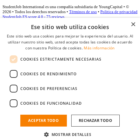
StudentJob International es una compañía subsidiaria de YoungCapital • ©
2026 • Todos los derechos reservados •
Términos de uso
•
Politica de privacidad
StudentJob ES score
4.0 - 75 reviews
×
Ese sitio web utiliza cookies
Este sitio web usa cookies para mejorar la experiencia del usuario. Al
Acceso empresas
utilizar nuestro sitio web, usted acepta todas las cookies de acuerdo
con nuestra Política de cookies.
Más información
E-mail
*
COOKIES ESTRICTAMENTE NECESARIAS
Contraseña
COOKIES DE RENDIMIENTO
Recordarme
¿Olvidó su contraseña
Conectarse
COOKIES DE PREFERENCIAS
Registro gratuito empresas
COOKIES DE FUNCIONALIDAD
Puede acceder a StudentJob si ha creado una cuenta como empresa.
Encuentre al candidato perfecto a tan sólo un par de clicks
ACEPTAR TODO
RECHAZAR TODO
¿No tiene una cuenta de empresa?
MOSTRAR DETALLES
Regístrese gratis