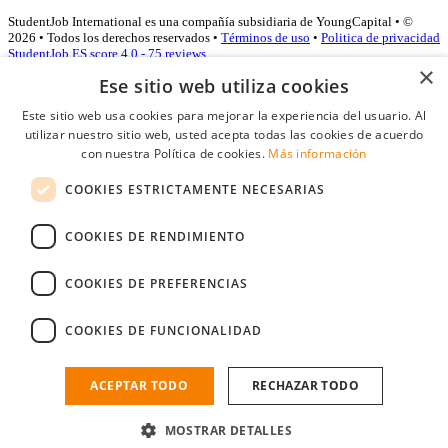
StudentJob International es una compañía subsidiaria de YoungCapital • ©
2026 • Todos los derechos reservados •
Términos de uso
•
Politica de privacidad
StudentJob ES score
4.0 - 75 reviews
×
Ese sitio web utiliza cookies
Este sitio web usa cookies para mejorar la experiencia del usuario. Al
Acceso empresas
utilizar nuestro sitio web, usted acepta todas las cookies de acuerdo
con nuestra Política de cookies.
Más información
E-mail
*
COOKIES ESTRICTAMENTE NECESARIAS
Contraseña
COOKIES DE RENDIMIENTO
Recordarme
¿Olvidó su contraseña
Conectarse
COOKIES DE PREFERENCIAS
Registro gratuito empresas
COOKIES DE FUNCIONALIDAD
Puede acceder a StudentJob si ha creado una cuenta como empresa.
Encuentre al candidato perfecto a tan sólo un par de clicks
ACEPTAR TODO
RECHAZAR TODO
¿No tiene una cuenta de empresa?
MOSTRAR DETALLES
Regístrese gratis