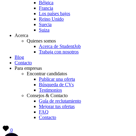
Bélgica
Francia
Los países bajos
Reino Unido
Suecia
Suiza
Acerca
Quienes somos
Acerca de StudentJob
Trabaja con nosotros
Blog
Contacto
Para empresas
Encontrar candidatos
Publicar una oferta
Búsqueda de CVs
Testimonios
Consejos & Contacto
Guía de reclutamiento
Mejorar tus ofertas
FAQ
Contacto
0