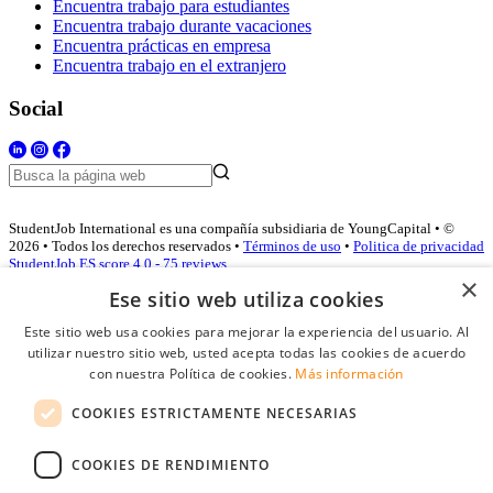
Encuentra trabajo para estudiantes
Encuentra trabajo durante vacaciones
Encuentra prácticas en empresa
Encuentra trabajo en el extranjero
Social
StudentJob International es una compañía subsidiaria de YoungCapital • ©
2026 • Todos los derechos reservados •
Términos de uso
•
Politica de privacidad
StudentJob ES score
4.0 - 75 reviews
×
Ese sitio web utiliza cookies
Este sitio web usa cookies para mejorar la experiencia del usuario. Al
Acceso empresas
utilizar nuestro sitio web, usted acepta todas las cookies de acuerdo
con nuestra Política de cookies.
Más información
E-mail
*
COOKIES ESTRICTAMENTE NECESARIAS
Contraseña
COOKIES DE RENDIMIENTO
Recordarme
¿Olvidó su contraseña