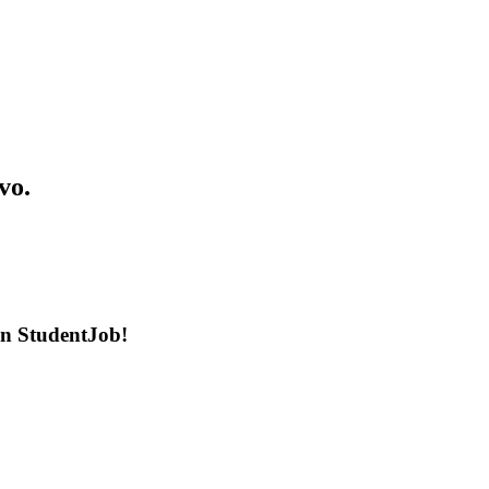
vo.
en StudentJob!