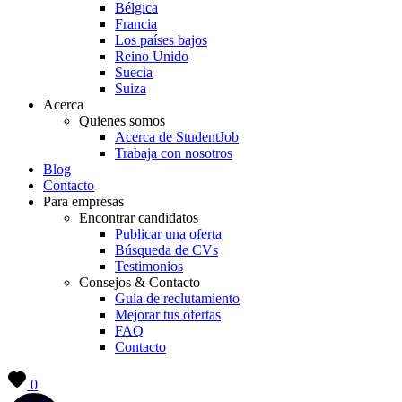
Bélgica
Francia
Los países bajos
Reino Unido
Suecia
Suiza
Acerca
Quienes somos
Acerca de StudentJob
Trabaja con nosotros
Blog
Contacto
Para empresas
Encontrar candidatos
Publicar una oferta
Búsqueda de CVs
Testimonios
Consejos & Contacto
Guía de reclutamiento
Mejorar tus ofertas
FAQ
Contacto
0