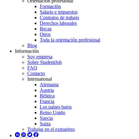
Orientación profesional
Formación
Salario e impuestos
Contratos de trabajo
Derechos laborales
Becas
Otros
Toda la orientación profesional
Blog
Información
Soy empresa
Sobre StudentJob
FAQ
Contacto
International
Alemania
Austria
Bélgica
Francia
Los países bajos
Reino Unido
Suecia
Suiza
Trabajar en el extranjero