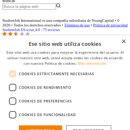
Buscar
StudentJob International es una compañía subsidiaria de YoungCapital • ©
2026 • Todos los derechos reservados •
Términos de uso
•
Politica de privacidad
StudentJob ES score
4.0 - 75 reviews
×
Ese sitio web utiliza cookies
Acceso empresas
Este sitio web usa cookies para mejorar la experiencia del usuario. Al
utilizar nuestro sitio web, usted acepta todas las cookies de acuerdo
E-mail
*
con nuestra Política de cookies.
Más información
COOKIES ESTRICTAMENTE NECESARIAS
Contraseña
COOKIES DE RENDIMIENTO
Recordarme
¿Olvidó su contraseña
Conectarse
COOKIES DE PREFERENCIAS
Registro gratuito empresas
COOKIES DE FUNCIONALIDAD
Puede acceder a StudentJob si ha creado una cuenta como empresa.
Encuentre al candidato perfecto a tan sólo un par de clicks