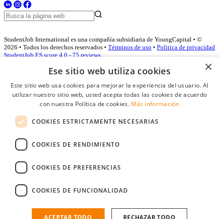
StudentJob International es una compañía subsidiaria de YoungCapital • ©
2026 • Todos los derechos reservados •
Términos de uso
•
Politica de privacidad
StudentJob ES score
4.0 - 75 reviews
×
Ese sitio web utiliza cookies
Este sitio web usa cookies para mejorar la experiencia del usuario. Al
Acceso empresas
utilizar nuestro sitio web, usted acepta todas las cookies de acuerdo
con nuestra Política de cookies.
Más información
E-mail
*
COOKIES ESTRICTAMENTE NECESARIAS
Contraseña
COOKIES DE RENDIMIENTO
Recordarme
¿Olvidó su contraseña
Conectarse
COOKIES DE PREFERENCIAS
Registro gratuito empresas
COOKIES DE FUNCIONALIDAD
Puede acceder a StudentJob si ha creado una cuenta como empresa.
Encuentre al candidato perfecto a tan sólo un par de clicks
ACEPTAR TODO
RECHAZAR TODO